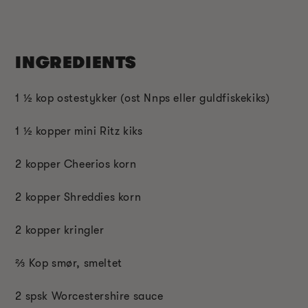
INGREDIENTS
1 ½ kop ostestykker (ost Nnps eller guldfiskekiks)
1 ½ kopper mini Ritz kiks
2 kopper Cheerios korn
2 kopper Shreddies korn
2 kopper kringler
⅔ Kop smør, smeltet
2 spsk Worcestershire sauce