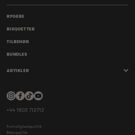
RYGERE
BISQUETTER
TILBEHØR
BUNDLES
ARTIKLER
Instagram
Facebook
TikTok
YouTube
+44 1803 712712
Fortrolighedspolitik
Returpolitik