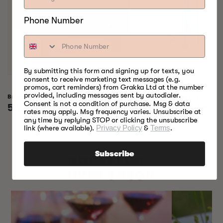
Phone Number
By submitting this form and signing up for texts, you
consent to receive marketing text messages (e.g.
promos, cart reminders) from Grakka Ltd at the number
provided, including messages sent by autodialer.
Bradley Raven Smoker
Professionel P10 4 Rac
Consent is not a condition of purchase. Msg & data
Normalpris
5.999,00 kr
Normalpris
8.199,00 kr
rates may apply. Msg frequency varies. Unsubscribe at
any time by replying STOP or clicking the unsubscribe
link (where available).
Privacy Policy
&
Terms
.
Subscribe
NOGET FOR
HVER SÆSON