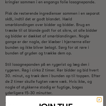
kringler sammen i en engangs folie lasagnepande.
Pisk de resterende ingredienser sammen i en separat
skål, indtil det er godt blandet. Hæld
smørblandingen over bidder og bidder. Brug en
træske til at blande godt for at sikre, at alle bidder
og bidder er dækket af smørblandingen. Nogle
gange er der nogle, der klæber i hjørnerne eller
bunden og ikke bliver belagt. Sørg for at røre i
bunden af gryden og trække dem op.
Stil lasagnepanden på en rygerist og læg den i
rygeren. Røg i cirka 2 timer. Rør bidder og bid hvert
30. minut, og træk dem i bunden op til toppen. Efter
de 2 timer skulle fugten være væk. Hvis ikke, og
nogle af stykkerne stadig er fugtige, bages
yderligere 15-30 minutter.
Tjene.