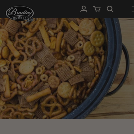
GÅ TIL
Log ind
Indkøbskurv
INDHOLD